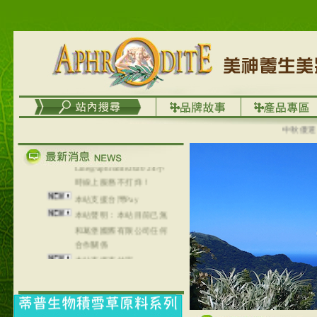
台灣澤芳面膜慕思潔顏系
列，可以郵寄至部分亞太
地區～
在外租屋者、居住處無管
理員、不方便在工作地點
取件者，歡迎多多使用
【郵局i郵箱】的服務喔～
【i郵箱】設立的地點，請
進入內頁連結～
中秋優選，大
成功加入
Line@aphrodite2020 24小
時線上服務不打烊！
本站支援台灣Pay
本站聲明：本站目前已無
和葛堡國際有限公司任何
合作關係
本站支援支付宝
2017年1月1日起，中国大
陆运费不限重量，调降为
NT$320(RMB￥71.00)