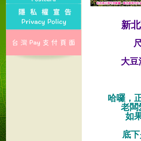
新北
尺
大豆
哈囉，
老闆
如
底下是