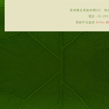
美神養生美妝休閒GO
地
電話：
02-295
系統平台提供
HiNe