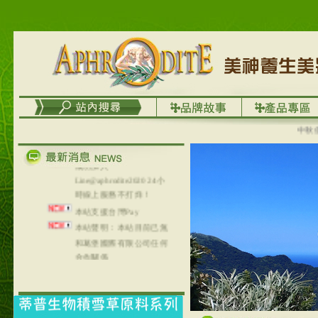
台灣澤芳面膜慕思潔顏系
列，可以郵寄至部分亞太
地區～
在外租屋者、居住處無管
理員、不方便在工作地點
取件者，歡迎多多使用
【郵局i郵箱】的服務喔～
【i郵箱】設立的地點，請
進入內頁連結～
中秋優選
成功加入
Line@aphrodite2020 24小
時線上服務不打烊！
本站支援台灣Pay
本站聲明：本站目前已無
和葛堡國際有限公司任何
合作關係
本站支援支付宝
2017年1月1日起，中国大
陆运费不限重量，调降为
NT$320(RMB￥71.00)