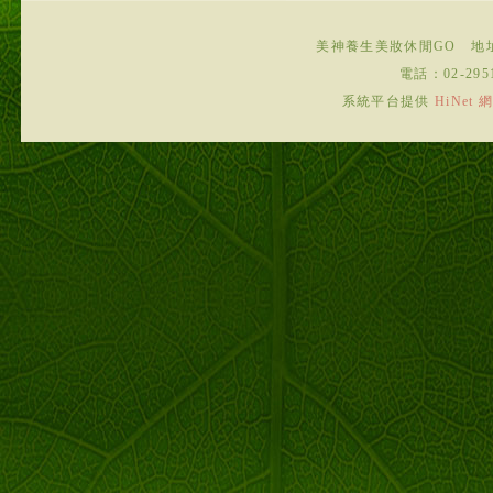
美神養生美妝休閒GO
地
電話：
02-295
系統平台提供
HiNe