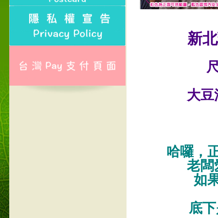
新北
尺
大豆
哈囉，
老闆
如
底下是