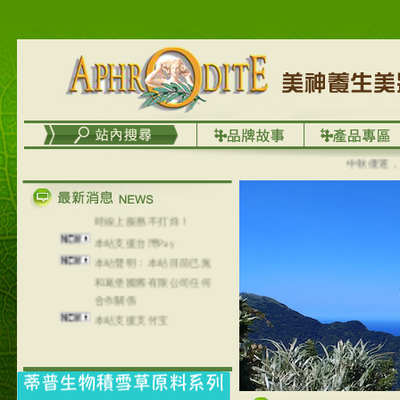
列，可以郵寄至部分亞太
地區～
在外租屋者、居住處無管
理員、不方便在工作地點
取件者，歡迎多多使用
【郵局i郵箱】的服務喔～
【i郵箱】設立的地點，請
進入內頁連結～
成功加入
中秋優選，大成
Line@aphrodite2020 24小
時線上服務不打烊！
本站支援台灣Pay
本站聲明：本站目前已無
和葛堡國際有限公司任何
合作關係
本站支援支付宝
2017年1月1日起，中国大
陆运费不限重量，调降为
NT$320(RMB￥71.00)