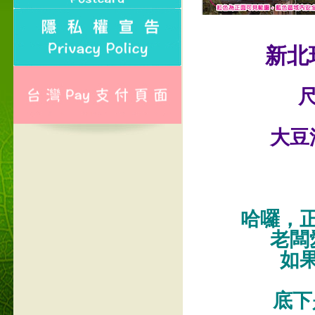
新北
尺
大豆
哈囉，
老闆
如
底下是