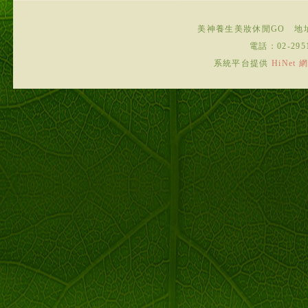
美神養生美妝休閒GO
地
電話：
02-295
系統平台提供
HiNe