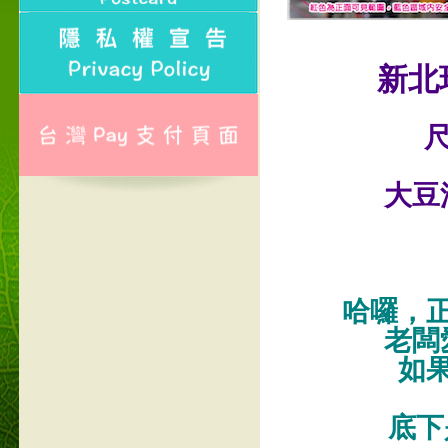
新北
尺
大豆
哈囉，
老闆
如
底下是