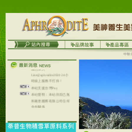
台灣澤芳面膜慕思潔顏系
列，可以郵寄至部分亞太
地區～
在外租屋者、居住處無管
理員、不方便在工作地點
取件者，歡迎多多使用
【郵局i郵箱】的服務喔～
【i郵箱】設立的地點，請
中秋優選
進入內頁連結～
成功加入
Line@aphrodite2020 24小
時線上服務不打烊！
本站支援台灣Pay
本站聲明：本站目前已無
和葛堡國際有限公司任何
合作關係
本站支援支付宝
2017年1月1日起，中国大
陆运费不限重量，调降为
NT$320(RMB￥71.00)