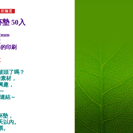
墊 50入
2mm
漿
毒的印刷
款
破頭了嗎？
的素材，
興趣，
唷～
作品連結～
紙杯墊，
天以內。
票。