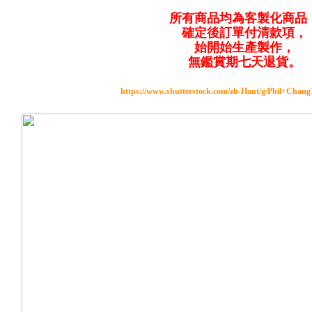
所有商品均為客製化商品
確定後訂單付清款項，
始開始生產製作，
無鑑賞期七天退貨。
https://www.shutterstock.com/zh-Hant/g/Phil+Chan