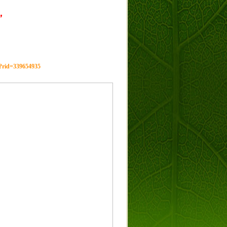
，
g?rid=339654935