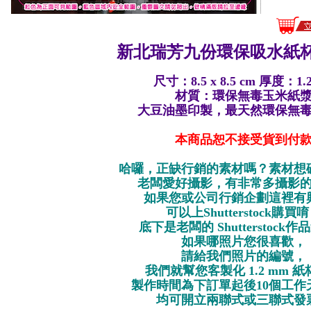
新北瑞芳九份環保
吸水紙杯
尺寸：8.5 x 8.5 cm 厚度：1.
材質：環保無毒玉米紙
大豆油墨印製，最天然環保無
本商品恕不接受貨到付
哈囉，正缺行銷的素材嗎？素材想
老闆愛好攝影，有非常多攝影
如果您或公司行銷企劃這裡有
可以上Shutterstock購買
底下是老闆的 Shutterstock
如果哪照片您很喜歡，
請給我們照片的編號，
我們就幫您客製化 1.2 mm 
製作時間為下訂單起後10個工作
均可開立兩聯式或三聯式發