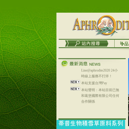
台灣澤芳面膜慕思潔顏系
列，可以郵寄至部分亞太
地區～
在外租屋者、居住處無管
理員、不方便在工作地點
取件者，歡迎多多使用
【郵局i郵箱】的服務喔～
【i郵箱】設立的地點，請
進入內頁連結～
成功加入
Line@aphrodite2020 24小
時線上服務不打烊！
本站支援台灣Pay
本站聲明：本站目前已無
和葛堡國際有限公司任何
合作關係
本站支援支付宝
2017年1月1日起，中国大
陆运费不限重量，调降为
NT$320(RMB￥71.00)