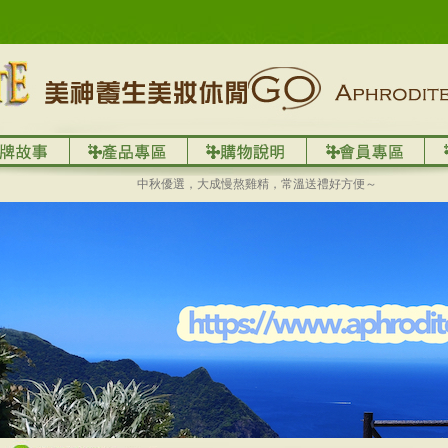
中秋優選，大成慢熬雞精，常溫送禮好方便～