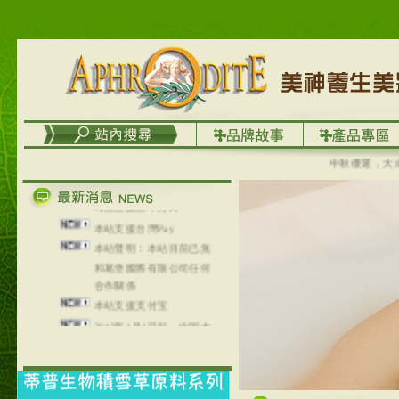
地區～
在外租屋者、居住處無管
理員、不方便在工作地點
取件者，歡迎多多使用
【郵局i郵箱】的服務喔～
【i郵箱】設立的地點，請
進入內頁連結～
成功加入
中秋優選，大成慢
Line@aphrodite2020 24小
時線上服務不打烊！
本站支援台灣Pay
本站聲明：本站目前已無
和葛堡國際有限公司任何
合作關係
本站支援支付宝
2017年1月1日起，中国大
陆运费不限重量，调降为
NT$320(RMB￥71.00)