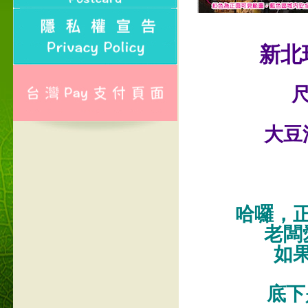
新北
尺
大豆
哈囉，
老闆
如
底下是