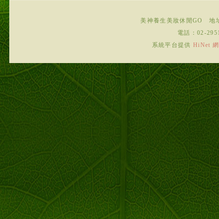
美神養生美妝休閒GO
地
電話：
02-295
系統平台提供
HiNe