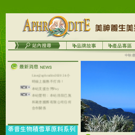
台灣澤芳面膜慕思潔顏系
列，可以郵寄至部分亞太
地區～
在外租屋者、居住處無管
理員、不方便在工作地點
取件者，歡迎多多使用
【郵局i郵箱】的服務喔～
【i郵箱】設立的地點，請
進入內頁連結～
中秋優選，
成功加入
Line@aphrodite2020 24小
時線上服務不打烊！
本站支援台灣Pay
本站聲明：本站目前已無
和葛堡國際有限公司任何
合作關係
本站支援支付宝
2017年1月1日起，中国大
陆运费不限重量，调降为
NT$320(RMB￥71.00)