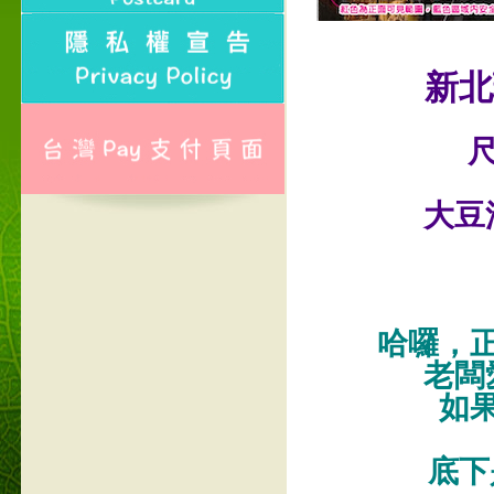
新北
尺
大豆
哈囉，
老闆
如
底下是