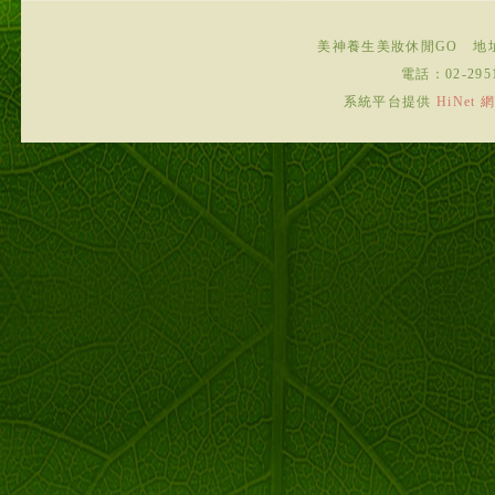
美神養生美妝休閒GO
地
電話：
02-295
系統平台提供
HiNe