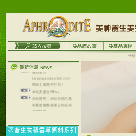
務
台灣澤芳面膜慕思潔顏系
列，可以郵寄至部分亞太
地區～
在外租屋者、居住處無管
理員、不方便在工作地點
取件者，歡迎多多使用
【郵局i郵箱】的服務喔～
【i郵箱】設立的地點，請
中秋優選
進入內頁連結～
成功加入
Line@aphrodite2020 24小
時線上服務不打烊！
本站支援台灣Pay
本站聲明：本站目前已無
和葛堡國際有限公司任何
合作關係
本站支援支付宝
2017年1月1日起，中国大
陆运费不限重量，调降为
NT$320(RMB￥71.00)