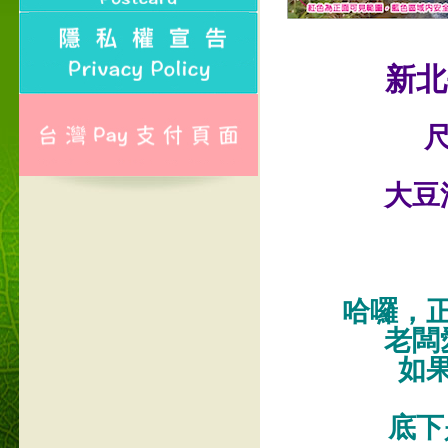
新北
尺
大豆
哈囉，
老闆
如
底下是