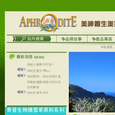
列，可以郵寄至部分亞太
地區～
在外租屋者、居住處無管
理員、不方便在工作地點
取件者，歡迎多多使用
【郵局i郵箱】的服務喔～
【i郵箱】設立的地點，請
進入內頁連結～
中秋優選，大成
成功加入
Line@aphrodite2020 24小
時線上服務不打烊！
本站支援台灣Pay
本站聲明：本站目前已無
和葛堡國際有限公司任何
合作關係
本站支援支付宝
2017年1月1日起，中国大
陆运费不限重量，调降为
NT$320(RMB￥71.00)