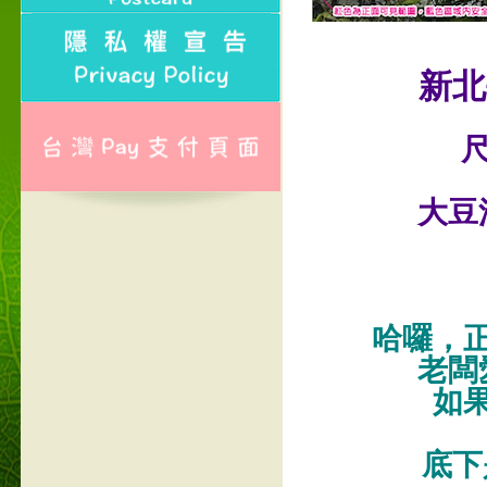
新北
尺
大豆
哈囉，
老闆
如
底下是