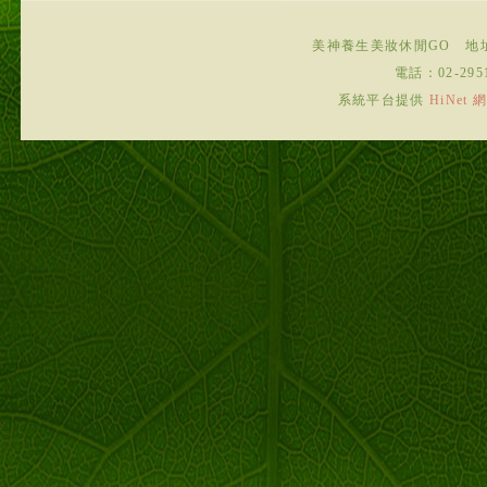
美神養生美妝休閒GO
地
電話：
02-295
系統平台提供
HiNe