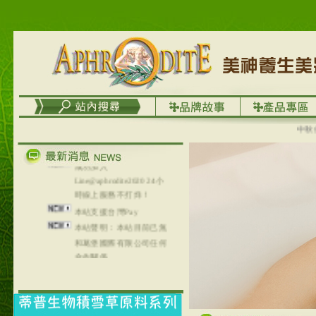
台灣澤芳面膜慕思潔顏系
列，可以郵寄至部分亞太
地區～
在外租屋者、居住處無管
理員、不方便在工作地點
取件者，歡迎多多使用
【郵局i郵箱】的服務喔～
【i郵箱】設立的地點，請
中秋優選
進入內頁連結～
成功加入
Line@aphrodite2020 24小
時線上服務不打烊！
本站支援台灣Pay
本站聲明：本站目前已無
和葛堡國際有限公司任何
合作關係
本站支援支付宝
2017年1月1日起，中国大
陆运费不限重量，调降为
NT$320(RMB￥71.00)