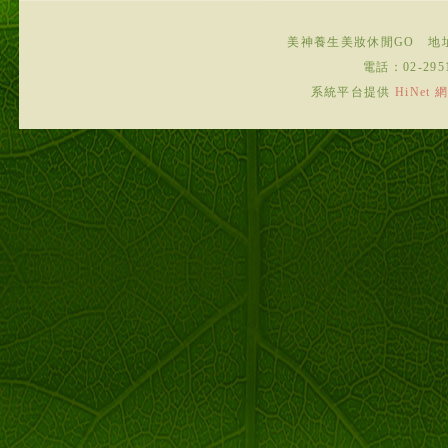
美神養生美妝休閒GO
地
電話：
02-295
系統平台提供
HiNe