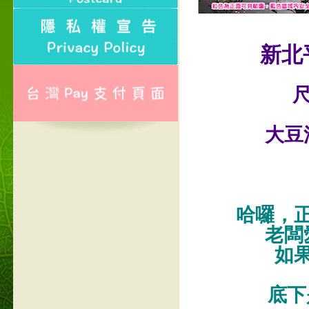
新北
尺
大豆
哈囉，
老闆
如
底下是