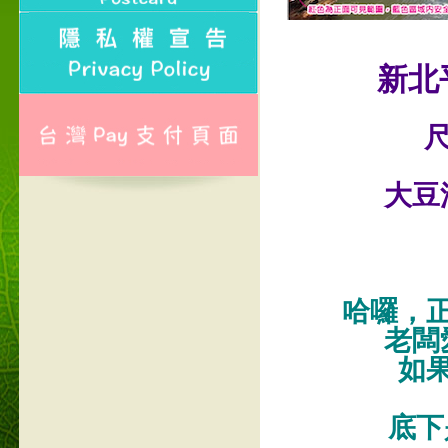
新北
尺
大豆
哈囉，
老闆
如
底下是