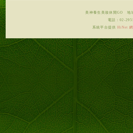
美神養生美妝休閒GO
地
電話：
02-295
系統平台提供
HiNe