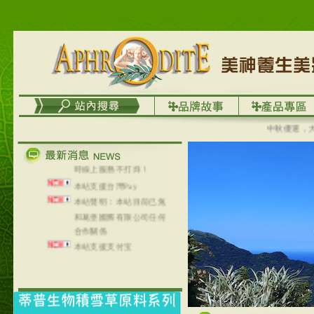
列，可以郵寄至部分亞太
地區～
在外租屋者、居住處無管
理員、不方便在工作地點
取件者，歡迎多多使用
【郵局i郵箱】的服務喔～
【i郵箱】設立的地點，請
進入內頁連結～
成功加入
中秋優選，大成慢
Line@aphrodite2020 24小
時線上服務不打烊！
本站支援台灣Pay
本站聲明：本站目前已無
和葛堡國際有限公司任何
合作關係
本站支援支付宝
2017年1月1日起，中国大
陆运费不限重量，调降为
NT$320(RMB￥71.00)