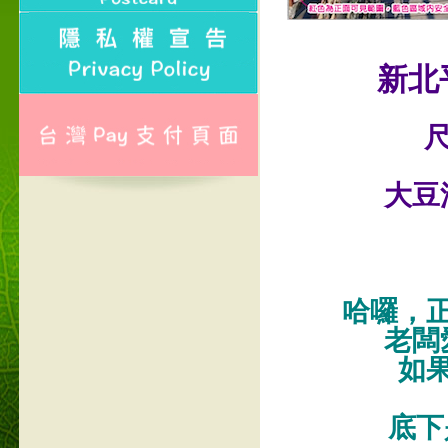
新北
尺
大豆
哈囉，
老闆
如
底下是