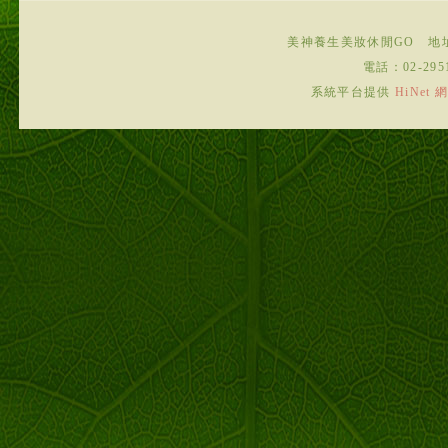
美神養生美妝休閒GO
地
電話：
02-295
系統平台提供
HiNe