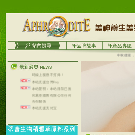
列，可以郵寄至部分亞太
地區～
在外租屋者、居住處無管
理員、不方便在工作地點
取件者，歡迎多多使用
【郵局i郵箱】的服務喔～
【i郵箱】設立的地點，請
進入內頁連結～
成功加入
中秋優選，大成
Line@aphrodite2020 24小
時線上服務不打烊！
本站支援台灣Pay
本站聲明：本站目前已無
和葛堡國際有限公司任何
合作關係
本站支援支付宝
2017年1月1日起，中国大
陆运费不限重量，调降为
NT$320(RMB￥71.00)