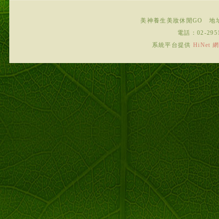
美神養生美妝休閒GO
地
電話：
02-295
系統平台提供
HiNe