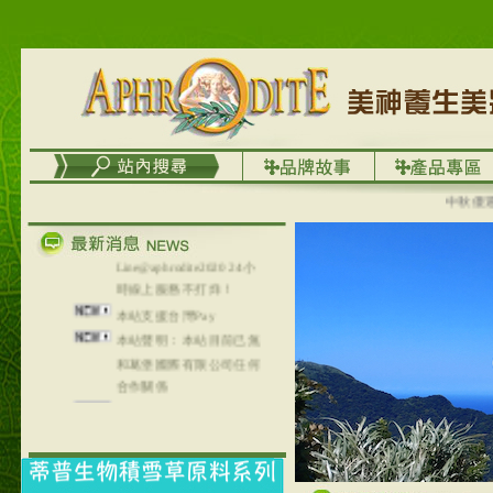
台灣澤芳面膜慕思潔顏系
列，可以郵寄至部分亞太
地區～
在外租屋者、居住處無管
理員、不方便在工作地點
取件者，歡迎多多使用
【郵局i郵箱】的服務喔～
【i郵箱】設立的地點，請
進入內頁連結～
中秋優選，大
成功加入
Line@aphrodite2020 24小
時線上服務不打烊！
本站支援台灣Pay
本站聲明：本站目前已無
和葛堡國際有限公司任何
合作關係
本站支援支付宝
2017年1月1日起，中国大
陆运费不限重量，调降为
NT$320(RMB￥71.00)