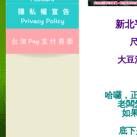
新北
尺
大豆
哈囉，
老闆
如
底下是