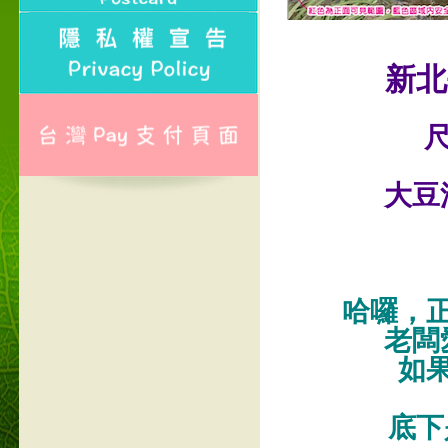
新北
尺
大豆
哈囉，
老闆
如
底下是