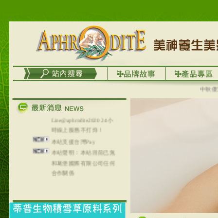
台灣澤芳面膜慕思潔顏系
列，可以郵寄至部分亞太
地區～
在外租屋者、居住處無管
理員、不方便在工作地點
取件者，歡迎多多使用
【郵局i郵箱】的服務喔～
【i郵箱】設立的地點，請
進入內頁連結～
中秋優選，
成功加入
Line@aphrodite2020 24小
時線上服務不打烊！
本站支援台灣Pay
本站聲明：本站目前已無
和葛堡國際有限公司任何
合作關係
本站支援支付宝
2017年1月1日起，中国大
陆运费不限重量，调降为
NT$320(RMB￥71.00)