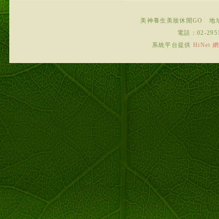
美神養生美妝休閒GO
地
電話：
02-295
系統平台提供
HiNe