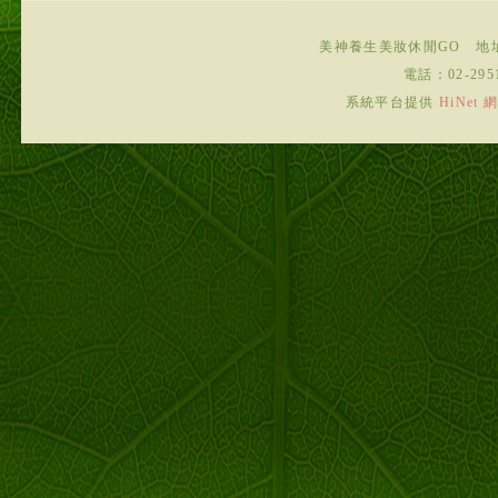
美神養生美妝休閒GO
地
電話：
02-295
系統平台提供
HiNe