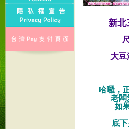
新北
尺
大豆
哈囉，
老闆
如
底下是