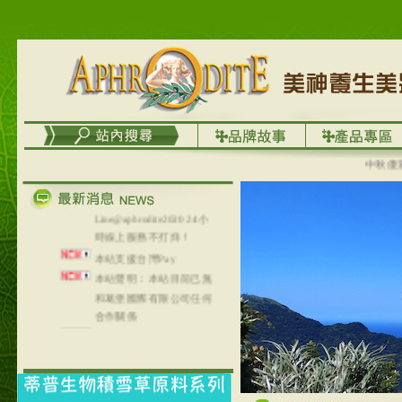
台灣澤芳面膜慕思潔顏系
列，可以郵寄至部分亞太
地區～
在外租屋者、居住處無管
理員、不方便在工作地點
取件者，歡迎多多使用
【郵局i郵箱】的服務喔～
【i郵箱】設立的地點，請
進入內頁連結～
中秋優選，
成功加入
Line@aphrodite2020 24小
時線上服務不打烊！
本站支援台灣Pay
本站聲明：本站目前已無
和葛堡國際有限公司任何
合作關係
本站支援支付宝
2017年1月1日起，中国大
陆运费不限重量，调降为
NT$320(RMB￥71.00)