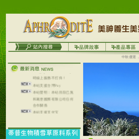
列，可以郵寄至部分亞太
地區～
在外租屋者、居住處無管
理員、不方便在工作地點
取件者，歡迎多多使用
【郵局i郵箱】的服務喔～
【i郵箱】設立的地點，請
進入內頁連結～
中秋優選，大成
成功加入
Line@aphrodite2020 24小
時線上服務不打烊！
本站支援台灣Pay
本站聲明：本站目前已無
和葛堡國際有限公司任何
合作關係
本站支援支付宝
2017年1月1日起，中国大
陆运费不限重量，调降为
NT$320(RMB￥71.00)