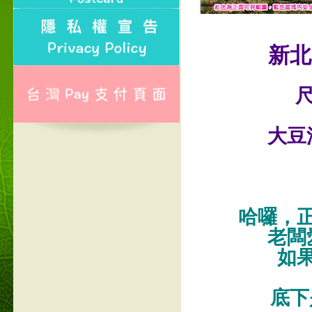
新北
尺
大豆
哈囉，
老闆
如
底下是