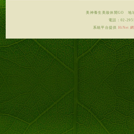
美神養生美妝休閒GO
地
電話：
02-295
系統平台提供
HiNe