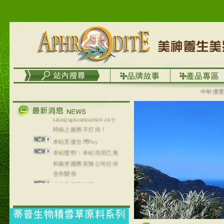
台灣澤芳面膜慕思潔顏系
列，可以郵寄至部分亞太
地區～
在外租屋者、居住處無管
理員、不方便在工作地點
取件者，歡迎多多使用
【郵局i郵箱】的服務喔～
【i郵箱】設立的地點，請
進入內頁連結～
中秋優選，大
成功加入
Line@aphrodite2020 24小
時線上服務不打烊！
本站支援台灣Pay
本站聲明：本站目前已無
和葛堡國際有限公司任何
合作關係
本站支援支付宝
2017年1月1日起，中国大
陆运费不限重量，调降为
NT$320(RMB￥71.00)