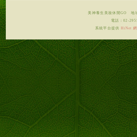
美神養生美妝休閒GO
地
電話：
02-295
系統平台提供
HiNe