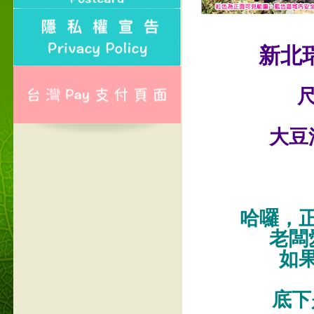
新北
尺
大豆
哈囉，
老闆
如
底下是