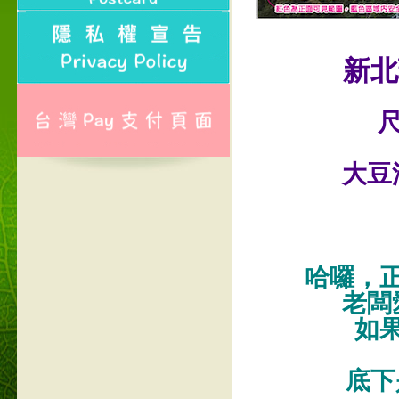
新北
尺
大豆
哈囉，
老闆
如
底下是