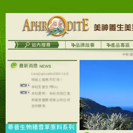
台灣澤芳面膜慕思潔顏系
列，可以郵寄至部分亞太
地區～
在外租屋者、居住處無管
理員、不方便在工作地點
取件者，歡迎多多使用
【郵局i郵箱】的服務喔～
【i郵箱】設立的地點，請
進入內頁連結～
中秋優選，
成功加入
Line@aphrodite2020 24小
時線上服務不打烊！
本站支援台灣Pay
本站聲明：本站目前已無
和葛堡國際有限公司任何
合作關係
本站支援支付宝
2017年1月1日起，中国大
陆运费不限重量，调降为
NT$320(RMB￥71.00)