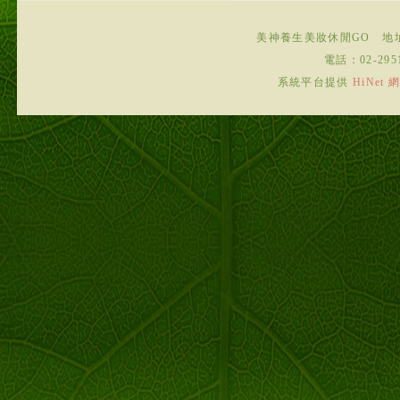
美神養生美妝休閒GO
地
電話：
02-295
系統平台提供
HiNe