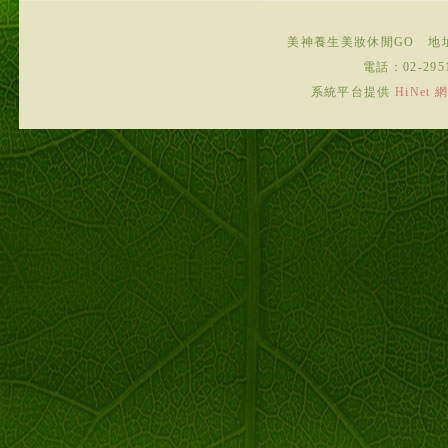
美神養生美妝休閒GO
地
電話：
02-295
系統平台提供
HiNe