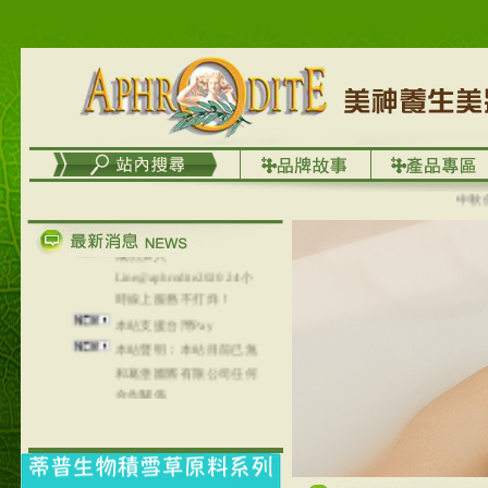
台灣澤芳面膜慕思潔顏系
列，可以郵寄至部分亞太
地區～
在外租屋者、居住處無管
理員、不方便在工作地點
取件者，歡迎多多使用
【郵局i郵箱】的服務喔～
【i郵箱】設立的地點，請
中秋優選
進入內頁連結～
成功加入
Line@aphrodite2020 24小
時線上服務不打烊！
本站支援台灣Pay
本站聲明：本站目前已無
和葛堡國際有限公司任何
合作關係
本站支援支付宝
2017年1月1日起，中国大
陆运费不限重量，调降为
NT$320(RMB￥71.00)