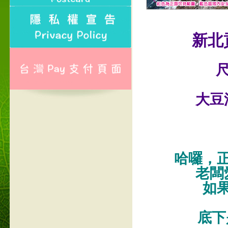
新北
尺
大豆
哈囉，
老闆
如
底下是