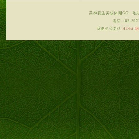
美神養生美妝休閒GO
地
電話：
02-295
系統平台提供
HiNe