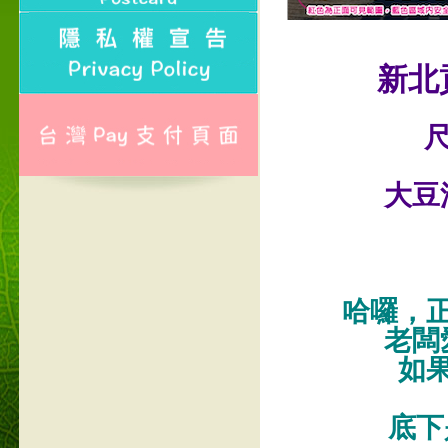
新北
尺
大豆
哈囉，
老闆
如
底下是