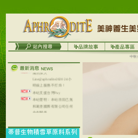
台灣澤芳面膜慕思潔顏系
列，可以郵寄至部分亞太
地區～
在外租屋者、居住處無管
理員、不方便在工作地點
取件者，歡迎多多使用
【郵局i郵箱】的服務喔～
【i郵箱】設立的地點，請
中秋優選
進入內頁連結～
成功加入
Line@aphrodite2020 24小
時線上服務不打烊！
本站支援台灣Pay
本站聲明：本站目前已無
和葛堡國際有限公司任何
合作關係
本站支援支付宝
2017年1月1日起，中国大
陆运费不限重量，调降为
NT$320(RMB￥71.00)