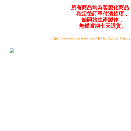
所有商品均為客製化商品
確定後訂單付清款項，
始開始生產製作，
無鑑賞期七天退貨。
https://www.shutterstock.com/zh-Hant/g/Phil+Chan