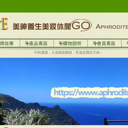
中秋優選，大成慢熬雞精，常溫送禮好方便～