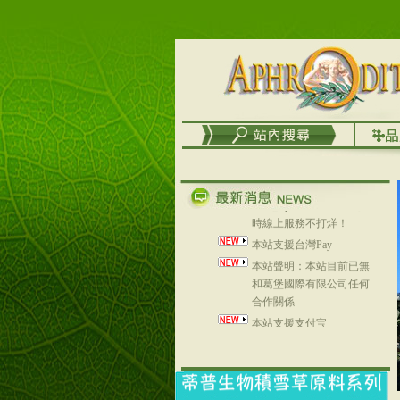
台灣澤芳面膜慕思潔顏系
列，可以郵寄至部分亞太
地區～
在外租屋者、居住處無管
理員、不方便在工作地點
取件者，歡迎多多使用
【郵局i郵箱】的服務喔～
【i郵箱】設立的地點，請
進入內頁連結～
成功加入
Line@aphrodite2020 24小
時線上服務不打烊！
本站支援台灣Pay
本站聲明：本站目前已無
和葛堡國際有限公司任何
合作關係
本站支援支付宝
2017年1月1日起，中国大
陆运费不限重量，调降为
NT$320(RMB￥71.00)