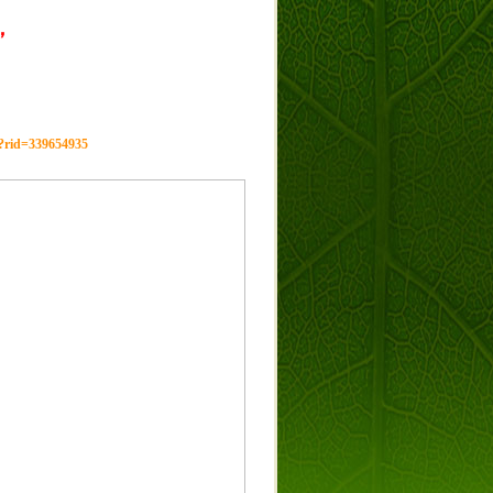
，
g?rid=339654935