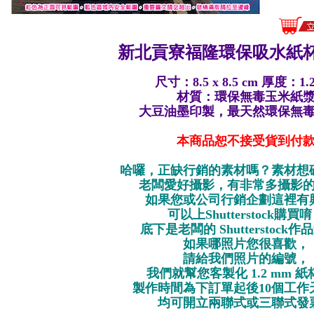
新北貢寮福隆環保
吸水紙杯
尺寸：8.5 x 8.5 cm 厚度：1.
材質：環保無毒玉米紙
大豆油墨印製，最天然環保無
本商品恕不接受貨到付
哈囉，正缺行銷的素材嗎？素材想
老闆愛好攝影，有非常多攝影
如果您或公司行銷企劃這裡有
可以上Shutterstock購買
底下是老闆的 Shutterstock
如果哪照片您很喜歡，
請給我們照片的編號，
我們就幫您客製化 1.2 mm 
製作時間為下訂單起後10個工作
均可開立兩聯式或三聯式發