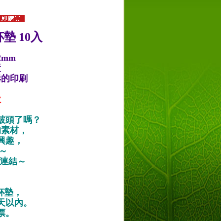
墊 10入
2mm
漿
毒的印刷
款
破頭了嗎？
的素材，
興趣，
唷～
作品連結～
紙杯墊，
天以內。
票。