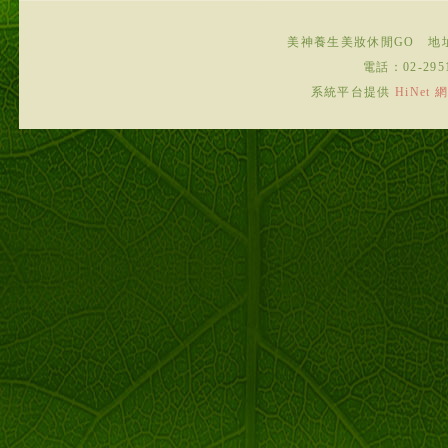
美神養生美妝休閒GO
地
電話：
02-295
系統平台提供
HiNe