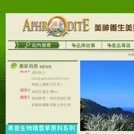
務
台灣澤芳面膜慕思潔顏系
列，可以郵寄至部分亞太
地區～
在外租屋者、居住處無管
理員、不方便在工作地點
取件者，歡迎多多使用
【郵局i郵箱】的服務喔～
【i郵箱】設立的地點，請
中秋優選
進入內頁連結～
成功加入
Line@aphrodite2020 24小
時線上服務不打烊！
本站支援台灣Pay
本站聲明：本站目前已無
和葛堡國際有限公司任何
合作關係
本站支援支付宝
2017年1月1日起，中国大
陆运费不限重量，调降为
NT$320(RMB￥71.00)