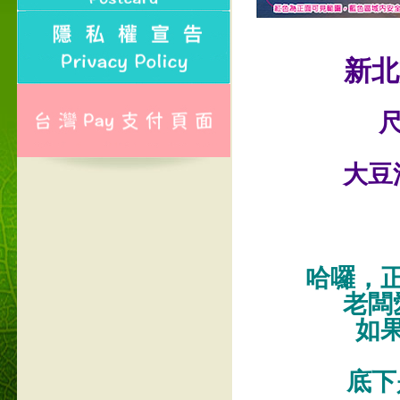
新北
尺
大豆
哈囉，
老闆
如
底下是