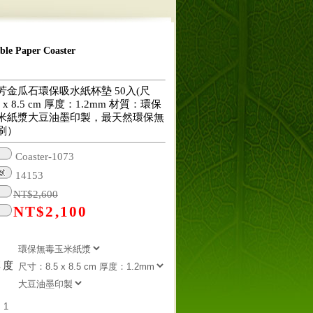
 Paper Coaster
芳金瓜石環保吸水紙杯墊 50入(尺
 x 8.5 cm 厚度：1.2mm 材質：環保
米紙漿大豆油墨印製，最天然環保無
刷）
Coaster-1073
14153
NT$
2,600
NT$
2,100
厚度