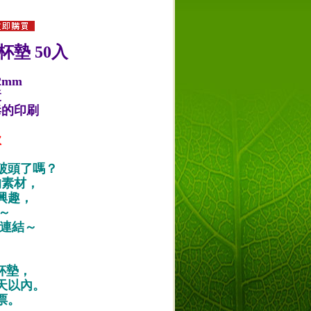
杯墊 50入
2mm
漿
毒的印刷
款
破頭了嗎？
的素材，
興趣，
唷～
作品連結～
紙杯墊，
天以內。
票。