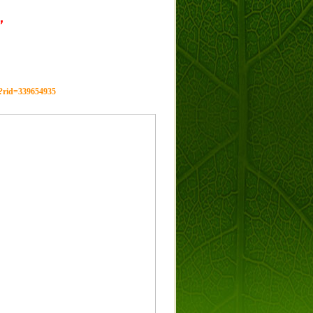
，
g?rid=339654935