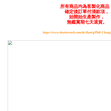
所有商品均為客製化商品
確定後訂單付清款項，
始開始生產製作，
無鑑賞期七天退貨。
https://www.shutterstock.com/zh-Hant/g/Phil+Chan