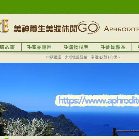
中秋優選，大成慢熬雞精，常溫送禮好方便～