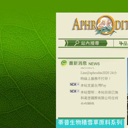
務
台灣澤芳面膜慕思潔顏系
列，可以郵寄至部分亞太
地區～
在外租屋者、居住處無管
理員、不方便在工作地點
取件者，歡迎多多使用
【郵局i郵箱】的服務喔～
【i郵箱】設立的地點，請
進入內頁連結～
成功加入
Line@aphrodite2020 24小
時線上服務不打烊！
本站支援台灣Pay
本站聲明：本站目前已無
和葛堡國際有限公司任何
合作關係
本站支援支付宝
2017年1月1日起，中国大
陆运费不限重量，调降为
NT$320(RMB￥71.00)