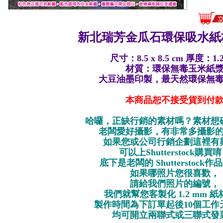
新北瑞芳金瓜石環保
吸水紙
尺寸：8.5 x 8.5 cm 厚度：1.
材質：環保無毒玉米紙
大豆油墨印製，最天然環保無
本商品恕不接受貨到付
哈囉，正缺行銷的素材嗎？素材想
老闆愛好攝影，有非常多攝影
如果您或公司行銷企劃這裡有
可以上Shutterstock購買
底下是老闆的 Shutterstock
如果哪照片您很喜歡，
請給我們照片的編號，
我們就幫您客製化 1.2 mm 
製作時間為下訂單起後10個工作
均可開立兩聯式或三聯式發