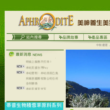
列，可以郵寄至部分亞太
地區～
在外租屋者、居住處無管
理員、不方便在工作地點
取件者，歡迎多多使用
【郵局i郵箱】的服務喔～
【i郵箱】設立的地點，請
進入內頁連結～
中秋優選，大成
成功加入
Line@aphrodite2020 24小
時線上服務不打烊！
本站支援台灣Pay
本站聲明：本站目前已無
和葛堡國際有限公司任何
合作關係
本站支援支付宝
2017年1月1日起，中国大
陆运费不限重量，调降为
NT$320(RMB￥71.00)