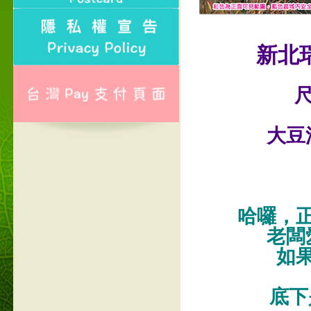
新北
尺
大豆
哈囉，
老闆
如
底下是