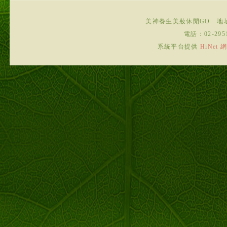
美神養生美妝休閒GO
地
電話：
02-295
系統平台提供
HiNe