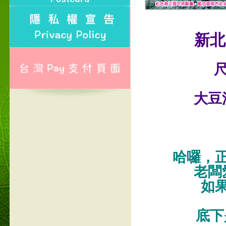
新北
尺
大豆
哈囉，
老闆
如
底下是