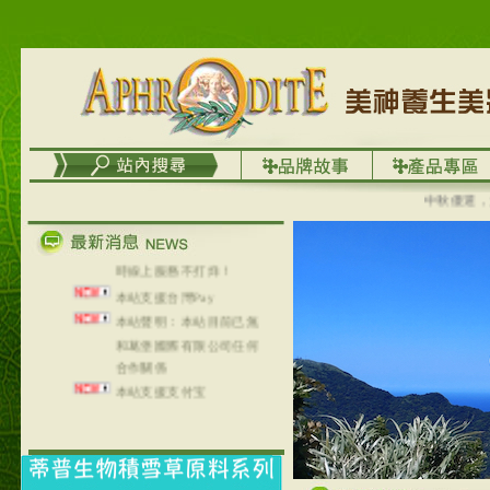
台灣澤芳面膜慕思潔顏系
列，可以郵寄至部分亞太
地區～
在外租屋者、居住處無管
理員、不方便在工作地點
取件者，歡迎多多使用
【郵局i郵箱】的服務喔～
【i郵箱】設立的地點，請
進入內頁連結～
中秋優選，大
成功加入
Line@aphrodite2020 24小
時線上服務不打烊！
本站支援台灣Pay
本站聲明：本站目前已無
和葛堡國際有限公司任何
合作關係
本站支援支付宝
2017年1月1日起，中国大
陆运费不限重量，调降为
NT$320(RMB￥71.00)