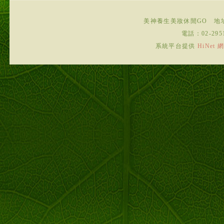
美神養生美妝休閒GO
地
電話：
02-295
系統平台提供
HiNe