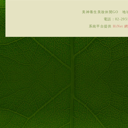
美神養生美妝休閒GO
地
電話：
02-295
系統平台提供
HiNe