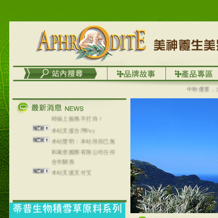
列，可以郵寄至部分亞太
地區～
在外租屋者、居住處無管
理員、不方便在工作地點
取件者，歡迎多多使用
【郵局i郵箱】的服務喔～
【i郵箱】設立的地點，請
進入內頁連結～
成功加入
中秋優選，大成
Line@aphrodite2020 24小
時線上服務不打烊！
本站支援台灣Pay
本站聲明：本站目前已無
和葛堡國際有限公司任何
合作關係
本站支援支付宝
2017年1月1日起，中国大
陆运费不限重量，调降为
NT$320(RMB￥71.00)