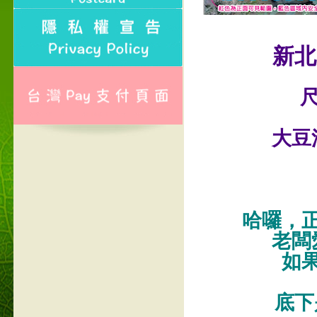
新北
尺
大豆
哈囉，
老闆
如
底下是