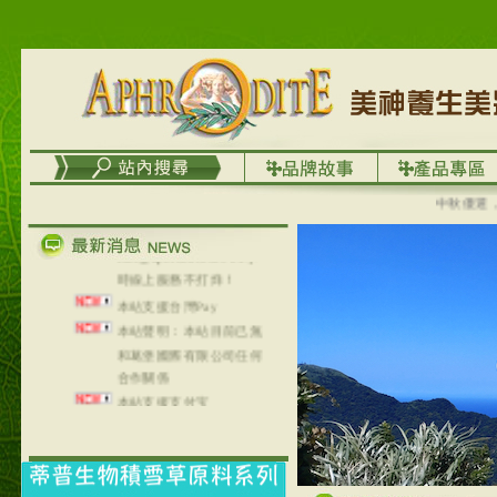
台灣澤芳面膜慕思潔顏系
列，可以郵寄至部分亞太
地區～
在外租屋者、居住處無管
理員、不方便在工作地點
取件者，歡迎多多使用
【郵局i郵箱】的服務喔～
【i郵箱】設立的地點，請
進入內頁連結～
中秋優選，大
成功加入
Line@aphrodite2020 24小
時線上服務不打烊！
本站支援台灣Pay
本站聲明：本站目前已無
和葛堡國際有限公司任何
合作關係
本站支援支付宝
2017年1月1日起，中国大
陆运费不限重量，调降为
NT$320(RMB￥71.00)