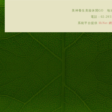
美神養生美妝休閒GO
地
電話：
02-295
系統平台提供
HiNe