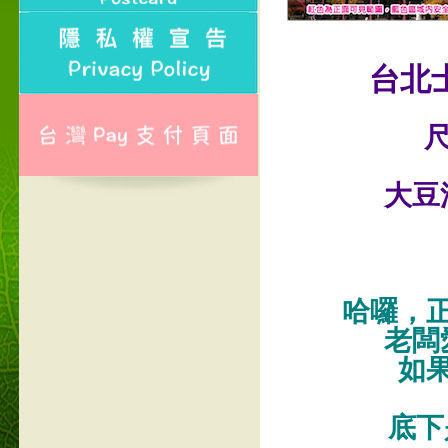
台北
尺
大豆
哈囉，
老闆
如
底下是