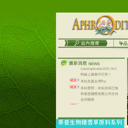
列，可以郵寄至部分亞太
地區～
在外租屋者、居住處無管
理員、不方便在工作地點
取件者，歡迎多多使用
【郵局i郵箱】的服務喔～
【i郵箱】設立的地點，請
進入內頁連結～
成功加入
Line@aphrodite2020 24小
時線上服務不打烊！
本站支援台灣Pay
本站聲明：本站目前已無
和葛堡國際有限公司任何
合作關係
本站支援支付宝
2017年1月1日起，中国大
陆运费不限重量，调降为
NT$320(RMB￥71.00)