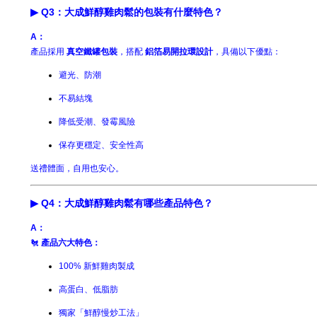
▶ Q3：大成鮮醇雞肉鬆的包裝有什麼特色？
A：
產品採用
真空鐵罐包裝
，搭配
鋁箔易開拉環設計
，具備以下優點：
避光、防潮
不易結塊
降低受潮、發霉風險
保存更穩定、安全性高
送禮體面，自用也安心。
▶ Q4：大成鮮醇雞肉鬆有哪些產品特色？
A：
🐔
產品六大特色：
100% 新鮮雞肉製成
高蛋白、低脂肪
獨家「鮮醇慢炒工法」