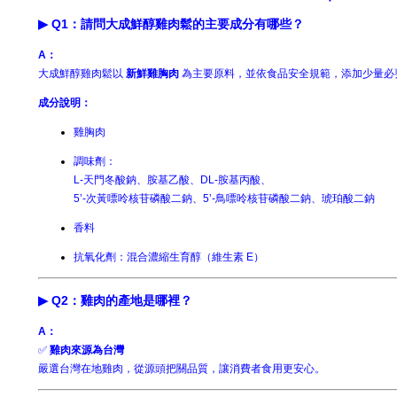
▶ Q1：請問大成鮮醇雞肉鬆的主要成分有哪些？
A：
大成鮮醇雞肉鬆以
新鮮雞胸肉
為主要原料，並依食品安全規範，添加少量必
成分說明：
雞胸肉
調味劑：
L-天門冬酸鈉、胺基乙酸、DL-胺基丙酸、
5’-次黃嘌呤核苷磷酸二鈉、5’-鳥嘌呤核苷磷酸二鈉、琥珀酸二鈉
香料
抗氧化劑：混合濃縮生育醇（維生素 E）
▶ Q2：雞肉的產地是哪裡？
A：
✅
雞肉來源為台灣
嚴選台灣在地雞肉，從源頭把關品質，讓消費者食用更安心。