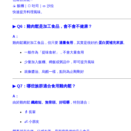
🍙 飯糰｜🍞 吐司｜🥗 沙拉
快速提升料理風味。
▶ Q6：雞肉鬆是加工食品，會不會不健康？
A：
雞肉鬆屬於加工食品，但只要
適量食用
，其實是很好的
蛋白質補充來源
。
一般作為「提味食材」，不會大量食用
少量加入飯糰、稀飯或粥品中，即可提升風味
就像醬油、烏醋一樣，點到為止剛剛好
▶ Q7：哪些族群適合食用雞肉鬆？
A：
由於雞肉鬆
纖維短、無骨頭、好咀嚼
，特別適合：
👵 長輩
👶 小朋友