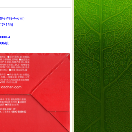
0%持股子公司）
路15號
000-4
006號