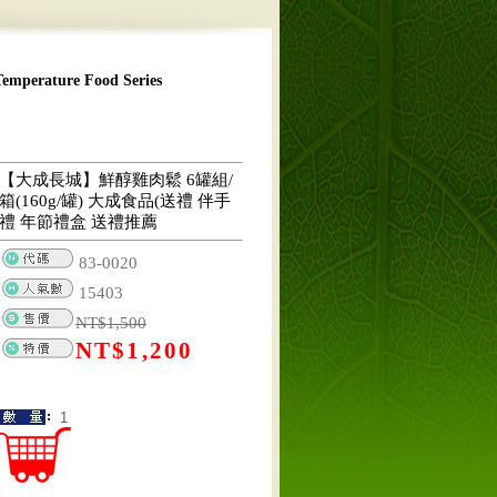
erature Food Series
【大成長城】鮮醇雞肉鬆 6罐組/
箱(160g/罐) 大成食品(送禮 伴手
禮 年節禮盒 送禮推薦
83-0020
15403
NT$
1,500
NT$
1,200