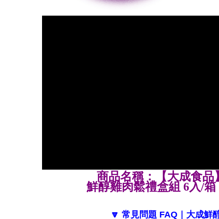
商品名稱：【大成食品
鮮醇雞肉鬆禮盒組 6入/箱 (16
🔽 常見問題 FAQ｜大成鮮