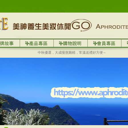
中秋優選，大成慢熬雞精，常溫送禮好方便～