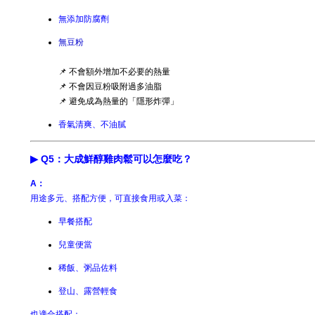
無添加防腐劑
無豆粉
📌 不會額外增加不必要的熱量
📌 不會因豆粉吸附過多油脂
📌 避免成為熱量的「隱形炸彈」
香氣清爽、不油膩
▶ Q5：大成鮮醇雞肉鬆可以怎麼吃？
A：
用途多元、搭配方便，可直接食用或入菜：
早餐搭配
兒童便當
稀飯、粥品佐料
登山、露營輕食
也適合搭配：