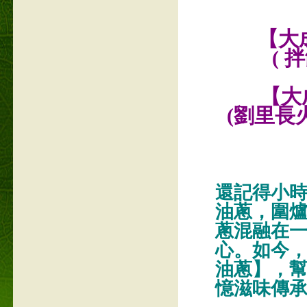
【大成
( 
【大成
(劉里長
還記得小
油蔥，圍
蔥混融在
心。如今
油蔥】，
憶滋味傳