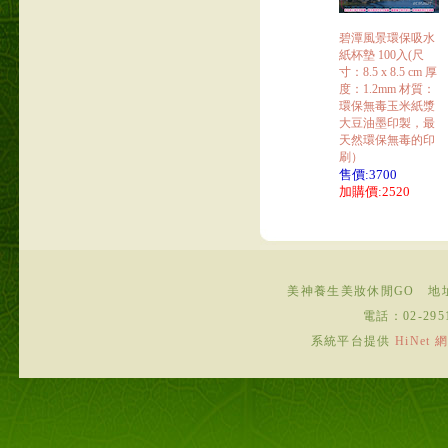
碧潭風景環保吸水
紙杯墊 100入(尺
寸：8.5 x 8.5 cm 厚
度：1.2mm 材質：
環保無毒玉米紙漿
大豆油墨印製，最
天然環保無毒的印
刷）
售價:3700
加購價:2520
美神養生美妝休閒GO
地
電話：
02-295
系統平台提供
HiNe