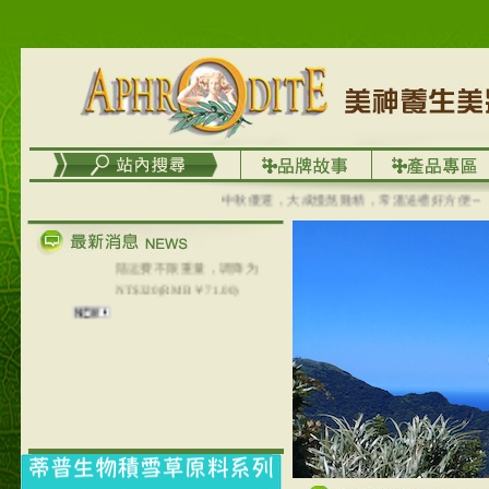
成功加入
Line@aphrodite2020 24小
時線上服務不打烊！
本站支援台灣Pay
本站聲明：本站目前已無
和葛堡國際有限公司任何
合作關係
本站支援支付宝
中秋優選，大成慢熬雞精，常溫送禮好方便～
2017年1月1日起，中国大
陆运费不限重量，调降为
NT$320(RMB￥71.00)