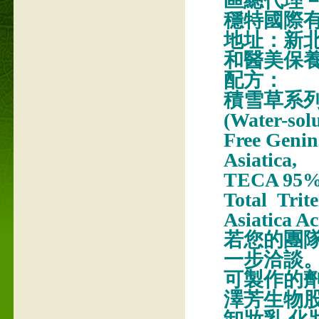
區總代理
​穩特國際有
地址：新北
和醫美保
配方：
積雪草系列商品有
(Water-sol
Free Genin
Asiatica,
TECA 95%-T
Total Trite
Asiatica A
若您的團
一步洽談
可製作的劑
澤芳生物股