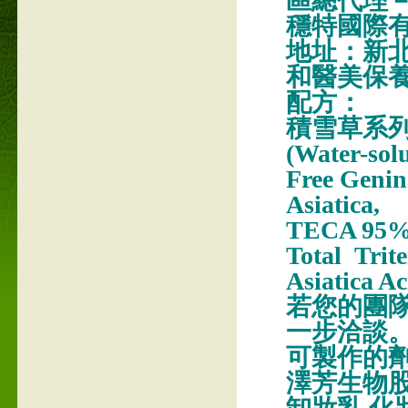
區總代理
​穩特國際有
地址：新北
和醫美保
配方：
積雪草系列商品有
(Water-sol
Free Genin
Asiatica,
TECA 95%-T
Total Trite
Asiatica A
若您的團
一步洽談
可製作的劑
澤芳生物股