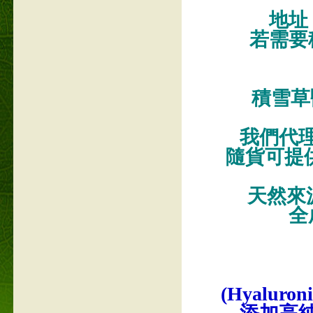
地址
若需要
積雪草
我們代
隨貨可提供
天然來
全
(Hyaluroni