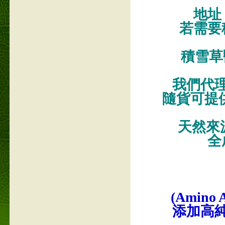
地址
若需要
積雪草
我們代
隨貨可提供
天然來
全
(Amino A
添加高