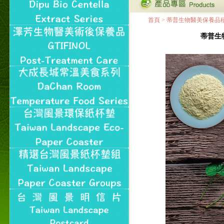
Line@aphrodite2020 24小
時線上服務不打烊！
首頁
>
蒂普生物醫美保養品
本站支援台灣Pay
本站聲明：本站目前已無
蒂普生
和葛堡國際有限公司任何
合作關係
本站支援支付宝
2017年1月1日起，中国大
陆运费不限重量，调降为
NT$320(RMB￥71.00)