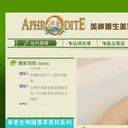
🇫🇷✨ 2026 歐洲化妝品原
料展 in-cosmetics Global 盛
大登場！ ✨
本網站提供7-11店到店服
務
台灣澤芳面膜慕思潔顏系
列，可以郵寄至部分亞太
地區～
在外租屋者、居住處無管
理員、不方便在工作地點
取件者，歡迎多多使用
【郵局i郵箱】的服務喔～
【i郵箱】設立的地點，請
進入內頁連結～
成功加入