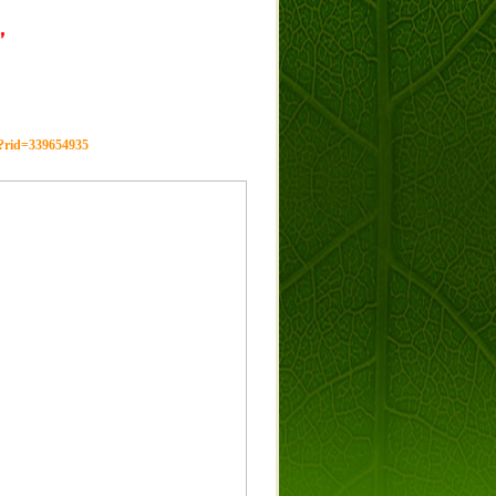
，
g?rid=339654935