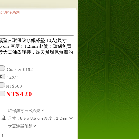
新北平溪系列
溪望古環保吸水紙杯墊 10入(尺寸：
 8.5 cm 厚度：1.2mm 材質：環保無毒
漿大豆油墨印製，最天然環保無毒的
Coaster-0192
14281
NT$
500
NT$
420
厚度