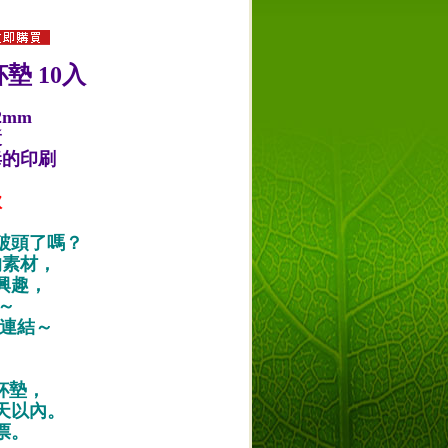
墊 10入
2mm
漿
毒的印刷
款
破頭了嗎？
的素材，
興趣，
唷～
作品連結～
紙杯墊，
天以內。
票。