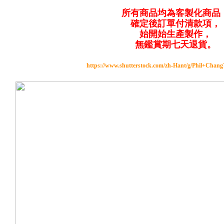
所有商品均為客製化商品
確定後訂單付清款項，
始開始生產製作，
無鑑賞期七天退貨。
https://www.shutterstock.com/zh-Hant/g/Phil+Chan