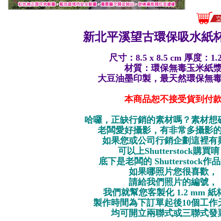
新北平溪望古環保
吸水紙杯
尺寸：8.5 x 8.5 cm 厚度：1.
材質：環保無毒玉米紙
大豆油墨印製，最天然環保無
本商品恕不接受貨到付
哈囉，正缺行銷的素材嗎？素材想
老闆愛好攝影，有非常多攝影
如果您或公司行銷企劃這裡有
可以上Shutterstock購買
底下是老闆的 Shutterstock
如果哪照片您很喜歡，
請給我們照片的編號，
我們就幫您客製化 1.2 mm 
製作時間為下訂單起後10個工作
均可開立兩聯式或三聯式發