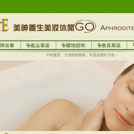
中秋優選，大成慢熬雞精，常溫送禮好方便～