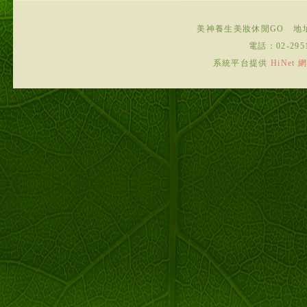
美神養生美妝休閒GO
地
電話：
02-295
系統平台提供
HiNe