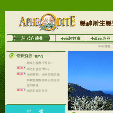
列，可以郵寄至部分亞太
地區～
在外租屋者、居住處無管
理員、不方便在工作地點
取件者，歡迎多多使用
【郵局i郵箱】的服務喔～
【i郵箱】設立的地點，請
進入內頁連結～
成功加入
中秋優選，大成
Line@aphrodite2020 24小
時線上服務不打烊！
本站支援台灣Pay
本站聲明：本站目前已無
和葛堡國際有限公司任何
合作關係
本站支援支付宝
2017年1月1日起，中国大
陆运费不限重量，调降为
NT$320(RMB￥71.00)