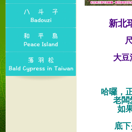
新北
尺
大豆
哈囉，
老闆
如
底下是