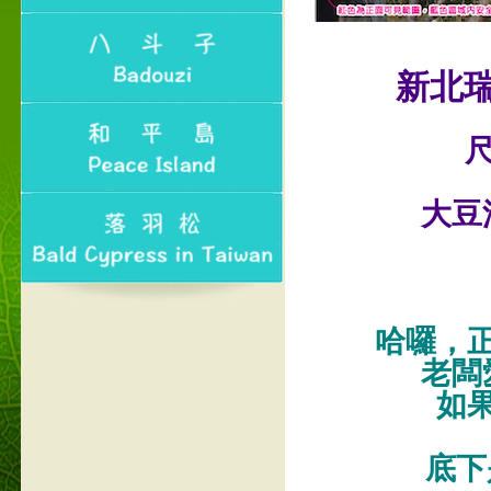
新北
尺
大豆
哈囉，
老闆
如
底下是