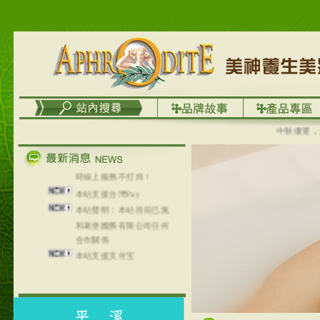
列，可以郵寄至部分亞太
地區～
在外租屋者、居住處無管
理員、不方便在工作地點
取件者，歡迎多多使用
【郵局i郵箱】的服務喔～
【i郵箱】設立的地點，請
進入內頁連結～
成功加入
中秋優選，大成
Line@aphrodite2020 24小
時線上服務不打烊！
本站支援台灣Pay
本站聲明：本站目前已無
和葛堡國際有限公司任何
合作關係
本站支援支付宝
2017年1月1日起，中国大
陆运费不限重量，调降为
NT$320(RMB￥71.00)