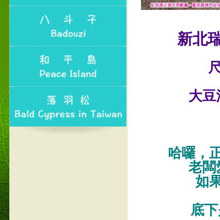
新北
尺
大豆
哈囉，
老闆
如
底下是