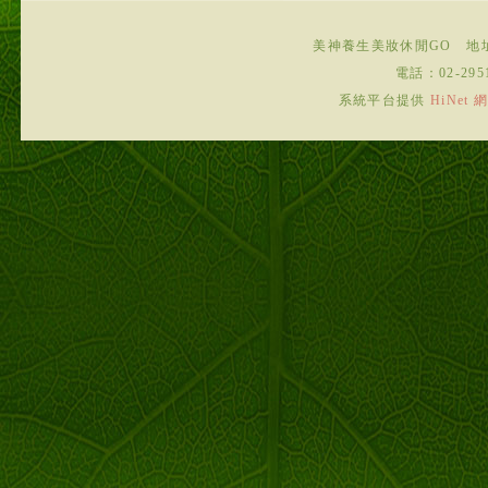
美神養生美妝休閒GO
地
電話：
02-295
系統平台提供
HiNe