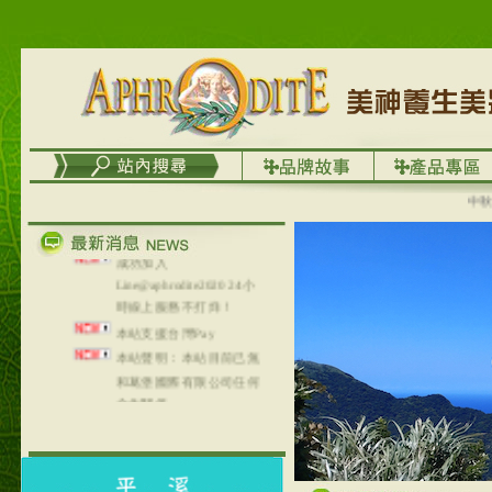
務
台灣澤芳面膜慕思潔顏系
列，可以郵寄至部分亞太
地區～
在外租屋者、居住處無管
理員、不方便在工作地點
取件者，歡迎多多使用
【郵局i郵箱】的服務喔～
【i郵箱】設立的地點，請
中秋優選
進入內頁連結～
成功加入
Line@aphrodite2020 24小
時線上服務不打烊！
本站支援台灣Pay
本站聲明：本站目前已無
和葛堡國際有限公司任何
合作關係
本站支援支付宝
2017年1月1日起，中国大
陆运费不限重量，调降为
NT$320(RMB￥71.00)