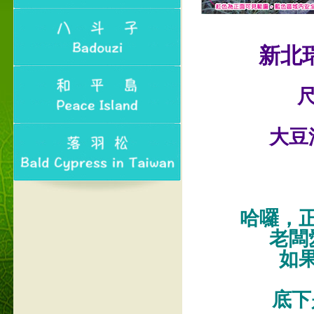
新北
尺
大豆
哈囉，
老闆
如
底下是