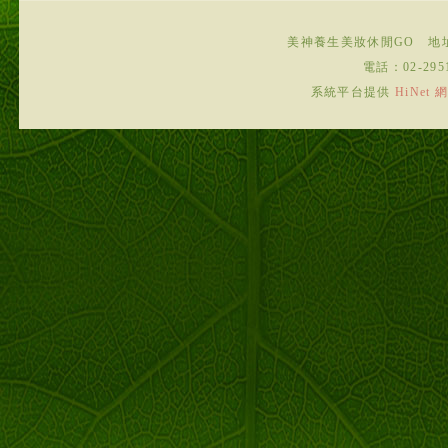
美神養生美妝休閒GO
地
電話：
02-295
系統平台提供
HiNe