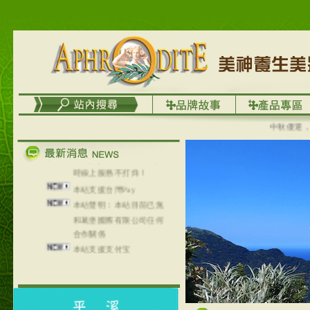
台灣澤芳面膜慕思潔顏系
列，可以郵寄至部分亞太
地區～
在外租屋者、居住處無管
理員、不方便在工作地點
取件者，歡迎多多使用
【郵局i郵箱】的服務喔～
【i郵箱】設立的地點，請
進入內頁連結～
中秋優選，大
成功加入
Line@aphrodite2020 24小
時線上服務不打烊！
本站支援台灣Pay
本站聲明：本站目前已無
和葛堡國際有限公司任何
合作關係
本站支援支付宝
2017年1月1日起，中国大
陆运费不限重量，调降为
NT$320(RMB￥71.00)