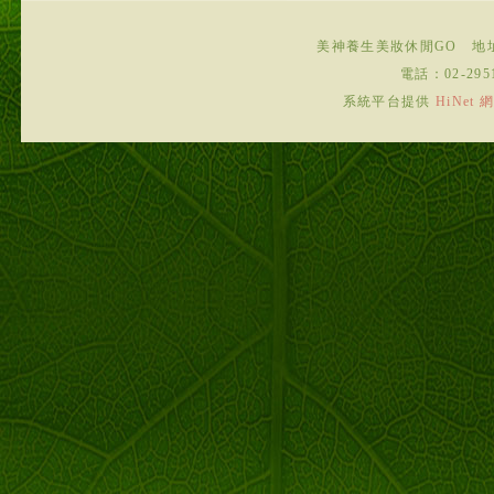
美神養生美妝休閒GO
地
電話：
02-295
系統平台提供
HiNe