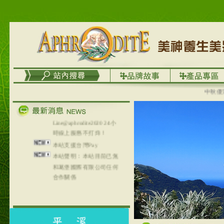
台灣澤芳面膜慕思潔顏系
列，可以郵寄至部分亞太
地區～
在外租屋者、居住處無管
理員、不方便在工作地點
取件者，歡迎多多使用
【郵局i郵箱】的服務喔～
【i郵箱】設立的地點，請
進入內頁連結～
中秋優選，
成功加入
Line@aphrodite2020 24小
時線上服務不打烊！
本站支援台灣Pay
本站聲明：本站目前已無
和葛堡國際有限公司任何
合作關係
本站支援支付宝
2017年1月1日起，中国大
陆运费不限重量，调降为
NT$320(RMB￥71.00)