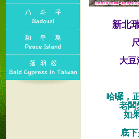
新北
尺
大豆
哈囉，
老闆
如
底下是