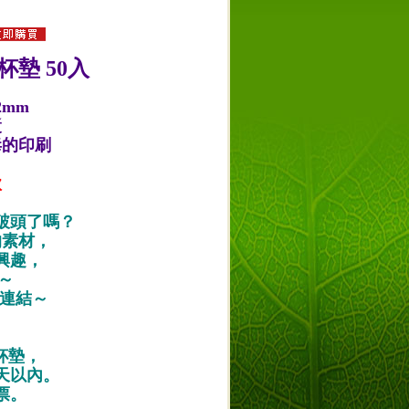
杯墊 50入
2mm
漿
毒的印刷
款
破頭了嗎？
的素材，
興趣，
唷～
作品連結～
紙杯墊，
天以內。
票。