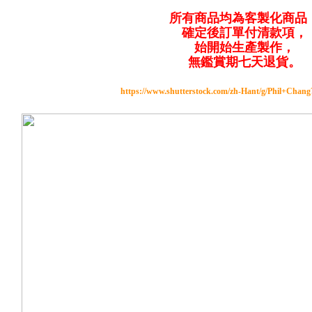
所有商品均為客製化商品
確定後訂單付清款項，
始開始生產製作，
無鑑賞期七天退貨。
https://www.shutterstock.com/zh-Hant/g/Phil+Chan