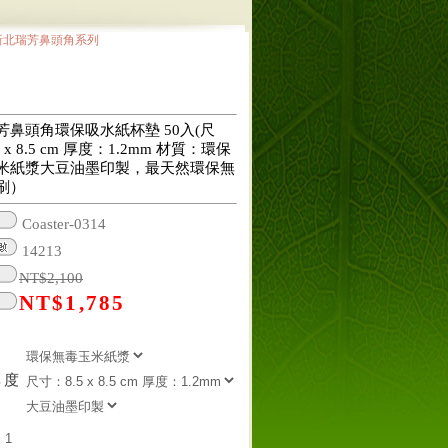
新北瑞芳鼻頭角系列
芳鼻頭角環保吸水紙杯墊 50入(尺
 x 8.5 cm 厚度：1.2mm 材質：環保
米紙漿大豆油墨印製，最天然環保無
刷）
Coaster-0314
14213
NT$
2,100
NT$
1,785
厚度