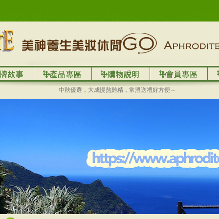
中秋優選，大成慢熬雞精，常溫送禮好方便～