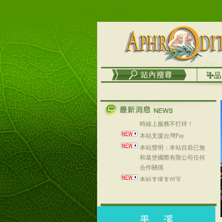
台灣澤芳面膜慕思潔顏系
列，可以郵寄至部分亞太
地區～
在外租屋者、居住處無管
理員、不方便在工作地點
取件者，歡迎多多使用
【郵局i郵箱】的服務喔～
【i郵箱】設立的地點，請
進入內頁連結～
成功加入
Line@aphrodite2020 24小
時線上服務不打烊！
本站支援台灣Pay
本站聲明：本站目前已無
和葛堡國際有限公司任何
合作關係
本站支援支付宝
2017年1月1日起，中国大
陆运费不限重量，调降为
NT$320(RMB￥71.00)