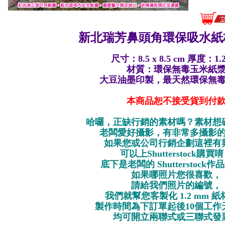
新北瑞芳鼻頭角環保
吸水紙
尺寸：8.5 x 8.5 cm 厚度：1.
材質：環保無毒玉米紙
大豆油墨印製，最天然環保無
本商品恕不接受貨到付
哈囉，正缺行銷的素材嗎？素材想
老闆愛好攝影，有非常多攝影
如果您或公司行銷企劃這裡有
可以上Shutterstock購買
底下是老闆的 Shutterstock
如果哪照片您很喜歡，
請給我們照片的編號，
我們就幫您客製化 1.2 mm 
製作時間為下訂單起後10個工作
均可開立兩聯式或三聯式發