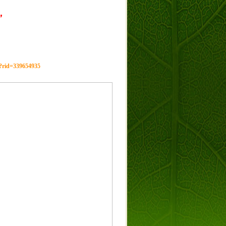
，
g?rid=339654935