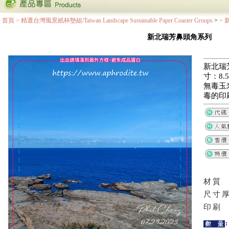
首頁
>
精選台灣風景紙杯墊組/Taiwan Landscape Sustainable Paper Coaster Groups
>
>
新北瑞芳鼻頭角系列
新北瑞
寸：8.5
無毒玉
毒的印
材質
尺寸
印刷