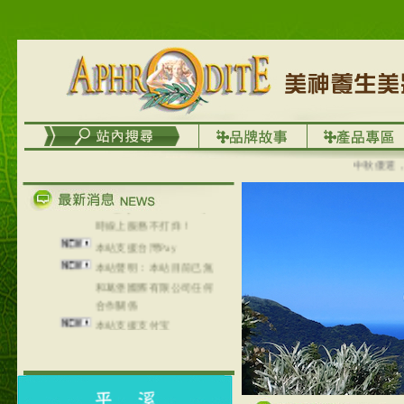
列，可以郵寄至部分亞太
地區～
在外租屋者、居住處無管
理員、不方便在工作地點
取件者，歡迎多多使用
【郵局i郵箱】的服務喔～
【i郵箱】設立的地點，請
進入內頁連結～
中秋優選，大成
成功加入
Line@aphrodite2020 24小
時線上服務不打烊！
本站支援台灣Pay
本站聲明：本站目前已無
和葛堡國際有限公司任何
合作關係
本站支援支付宝
2017年1月1日起，中国大
陆运费不限重量，调降为
NT$320(RMB￥71.00)