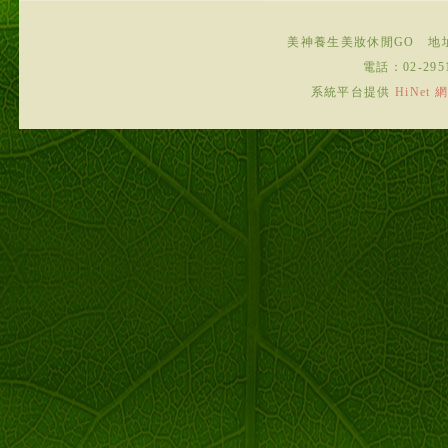
美神養生美妝休閒GO
地
電話：
02-295
系統平台提供
HiNe