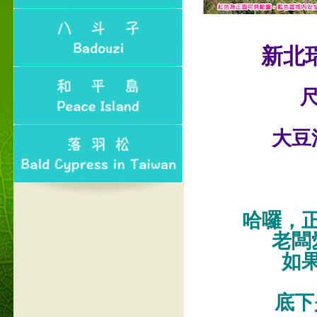
新北
尺
大豆
哈囉，
老闆
如
底下是