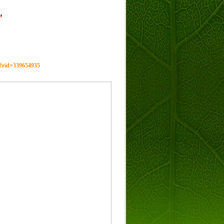
，
g?rid=339654935