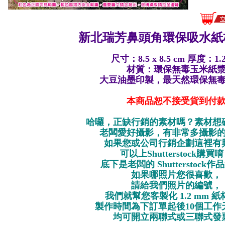
新北瑞芳鼻頭角環保
吸水紙
尺寸：8.5 x 8.5 cm 厚度：1.
材質：環保無毒玉米紙
大豆油墨印製，最天然環保無
本商品恕不接受貨到付
哈囉，正缺行銷的素材嗎？素材想
老闆愛好攝影，有非常多攝影
如果您或公司行銷企劃這裡有
可以上Shutterstock購買
底下是老闆的 Shutterstock
如果哪照片您很喜歡，
請給我們照片的編號，
我們就幫您客製化 1.2 mm 
製作時間為下訂單起後10個工作
均可開立兩聯式或三聯式發