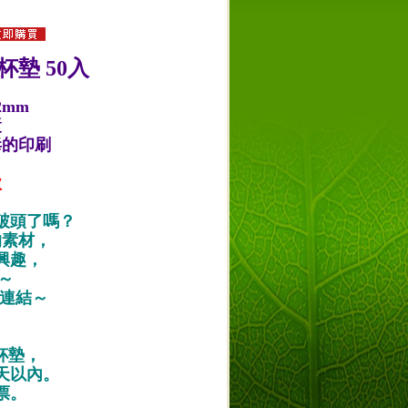
杯墊 50入
2mm
漿
毒的印刷
款
破頭了嗎？
的素材，
興趣，
唷～
作品連結～
紙杯墊，
天以內。
票。