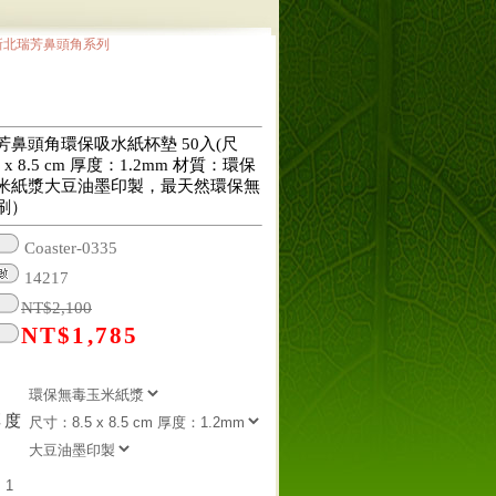
新北瑞芳鼻頭角系列
芳鼻頭角環保吸水紙杯墊 50入(尺
 x 8.5 cm 厚度：1.2mm 材質：環保
米紙漿大豆油墨印製，最天然環保無
刷）
Coaster-0335
14217
NT$
2,100
NT$
1,785
厚度