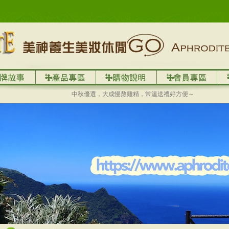
中秋優選，大成慢熬雞精，常溫送禮好方便～