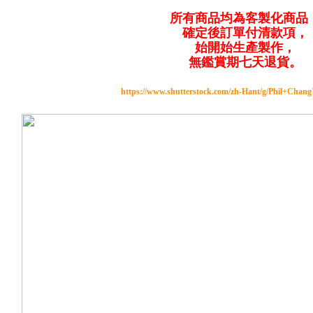
所有商品均為客製化商品
確定後訂單付清款項，
始開始生產製作，
無鑑賞期七天退貨。
https://www.shutterstock.com/zh-Hant/g/Phil+Chan