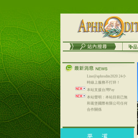
台灣澤芳面膜慕思潔顏系
列，可以郵寄至部分亞太
地區～
在外租屋者、居住處無管
理員、不方便在工作地點
取件者，歡迎多多使用
【郵局i郵箱】的服務喔～
【i郵箱】設立的地點，請
進入內頁連結～
成功加入
Line@aphrodite2020 24小
時線上服務不打烊！
本站支援台灣Pay
本站聲明：本站目前已無
和葛堡國際有限公司任何
合作關係
本站支援支付宝
2017年1月1日起，中国大
陆运费不限重量，调降为
NT$320(RMB￥71.00)