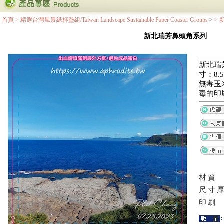
首頁
>
精選台灣風景紙杯墊組/Taiwan Landscape Sustainable Paper Coaster Groups
>
>
新北瑞芳鼻頭角系列
新北瑞
寸：8.5
無毒玉
毒的印
材質
尺寸
印刷