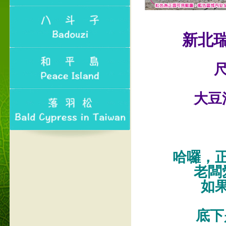
新北
尺
大豆
哈囉，
老闆
如
底下是