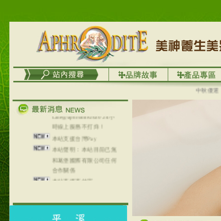
台灣澤芳面膜慕思潔顏系
列，可以郵寄至部分亞太
地區～
在外租屋者、居住處無管
理員、不方便在工作地點
取件者，歡迎多多使用
【郵局i郵箱】的服務喔～
【i郵箱】設立的地點，請
進入內頁連結～
中秋優選，大
成功加入
Line@aphrodite2020 24小
時線上服務不打烊！
本站支援台灣Pay
本站聲明：本站目前已無
和葛堡國際有限公司任何
合作關係
本站支援支付宝
2017年1月1日起，中国大
陆运费不限重量，调降为
NT$320(RMB￥71.00)