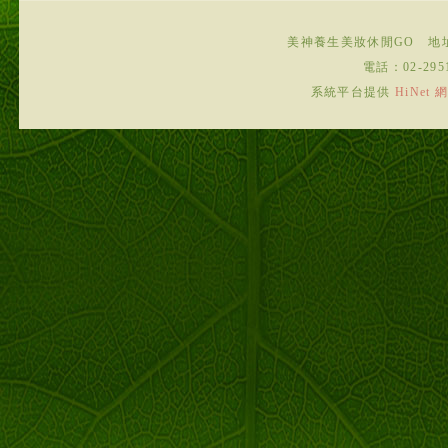
美神養生美妝休閒GO
地
電話：
02-295
系統平台提供
HiNe