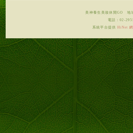
美神養生美妝休閒GO
地
電話：
02-295
系統平台提供
HiNe