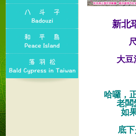
新北
尺
大豆
哈囉，
老闆
如
底下是