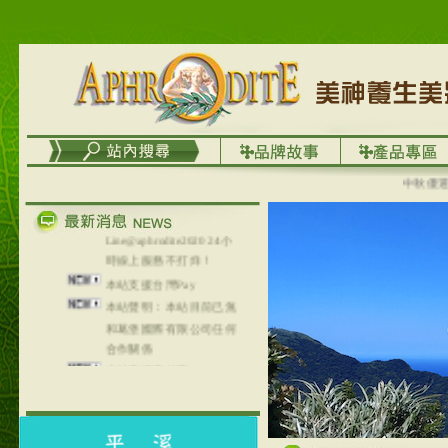
台灣澤芳面膜慕思潔顏系
列，可以郵寄至部分亞太
地區～
在外租屋者、居住處無管
理員、不方便在工作地點
取件者，歡迎多多使用
【郵局i郵箱】的服務喔～
【i郵箱】設立的地點，請
進入內頁連結～
中秋優選，大
成功加入
Line@aphrodite2020 24小
時線上服務不打烊！
本站支援台灣Pay
本站聲明：本站目前已無
和葛堡國際有限公司任何
合作關係
本站支援支付宝
2017年1月1日起，中国大
陆运费不限重量，调降为
NT$320(RMB￥71.00)