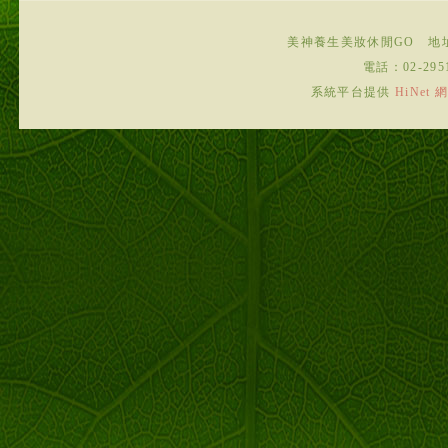
美神養生美妝休閒GO
地
電話：
02-295
系統平台提供
HiNe