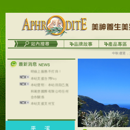
列，可以郵寄至部分亞太
地區～
在外租屋者、居住處無管
理員、不方便在工作地點
取件者，歡迎多多使用
【郵局i郵箱】的服務喔～
【i郵箱】設立的地點，請
進入內頁連結～
成功加入
中秋優選，大成
Line@aphrodite2020 24小
時線上服務不打烊！
本站支援台灣Pay
本站聲明：本站目前已無
和葛堡國際有限公司任何
合作關係
本站支援支付宝
2017年1月1日起，中国大
陆运费不限重量，调降为
NT$320(RMB￥71.00)