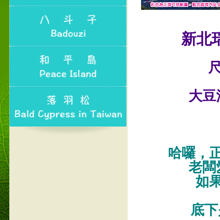
新北
尺
大豆
哈囉，
老闆
如
底下是