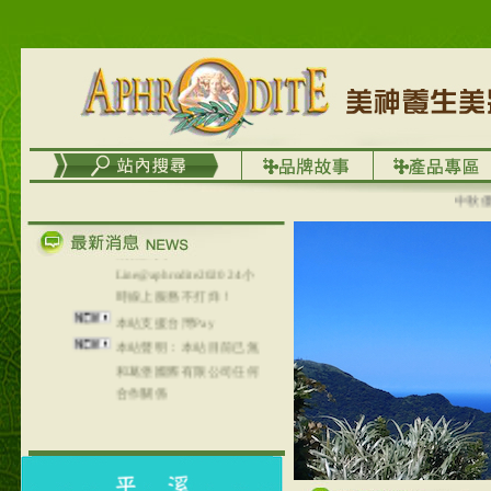
台灣澤芳面膜慕思潔顏系
列，可以郵寄至部分亞太
地區～
在外租屋者、居住處無管
理員、不方便在工作地點
取件者，歡迎多多使用
【郵局i郵箱】的服務喔～
【i郵箱】設立的地點，請
進入內頁連結～
中秋優選，
成功加入
Line@aphrodite2020 24小
時線上服務不打烊！
本站支援台灣Pay
本站聲明：本站目前已無
和葛堡國際有限公司任何
合作關係
本站支援支付宝
2017年1月1日起，中国大
陆运费不限重量，调降为
NT$320(RMB￥71.00)