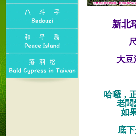
新北
尺
大豆
哈囉，
老闆
如
底下是