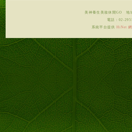
美神養生美妝休閒GO
地
電話：
02-295
系統平台提供
HiNe