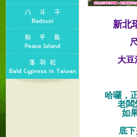
新北
尺
大豆
哈囉，
老闆
如
底下是