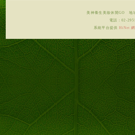
美神養生美妝休閒GO
地
電話：
02-295
系統平台提供
HiNe