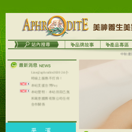
台灣澤芳面膜慕思潔顏系
列，可以郵寄至部分亞太
地區～
在外租屋者、居住處無管
理員、不方便在工作地點
取件者，歡迎多多使用
【郵局i郵箱】的服務喔～
【i郵箱】設立的地點，請
進入內頁連結～
中秋優選，
成功加入
Line@aphrodite2020 24小
時線上服務不打烊！
本站支援台灣Pay
本站聲明：本站目前已無
和葛堡國際有限公司任何
合作關係
本站支援支付宝
2017年1月1日起，中国大
陆运费不限重量，调降为
NT$320(RMB￥71.00)