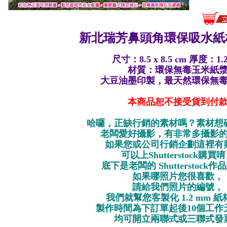
新北瑞芳鼻頭角環保
吸水紙
尺寸：8.5 x 8.5 cm 厚度：1.
材質：環保無毒玉米紙
大豆油墨印製，最天然環保無
本商品恕不接受貨到付
哈囉，正缺行銷的素材嗎？素材想
老闆愛好攝影，有非常多攝影
如果您或公司行銷企劃這裡有
可以上Shutterstock購買
底下是老闆的 Shutterstock
如果哪照片您很喜歡，
請給我們照片的編號，
我們就幫您客製化 1.2 mm 
製作時間為下訂單起後10個工作
均可開立兩聯式或三聯式發