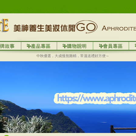
中秋優選，大成慢熬雞精，常溫送禮好方便～