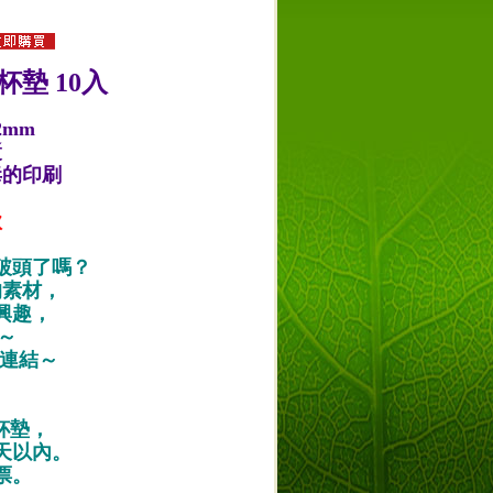
杯墊 10入
2mm
漿
毒的印刷
款
破頭了嗎？
的素材，
興趣，
唷～
作品連結～
紙杯墊，
天以內。
票。