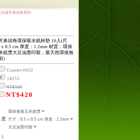
新北瑞芳鼻頭角系列
芳鼻頭角環保吸水紙杯墊 10入(尺
 x 8.5 cm 厚度：1.2mm 材質：環保
米紙漿大豆油墨印製，最天然環保無
刷）
Coaster-0432
14253
NT$
500
NT$
420
厚度