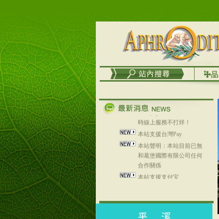
台灣澤芳面膜慕思潔顏系
列，可以郵寄至部分亞太
地區～
在外租屋者、居住處無管
理員、不方便在工作地點
取件者，歡迎多多使用
【郵局i郵箱】的服務喔～
【i郵箱】設立的地點，請
進入內頁連結～
成功加入
Line@aphrodite2020 24小
時線上服務不打烊！
本站支援台灣Pay
本站聲明：本站目前已無
和葛堡國際有限公司任何
合作關係
本站支援支付宝
2017年1月1日起，中国大
陆运费不限重量，调降为
NT$320(RMB￥71.00)