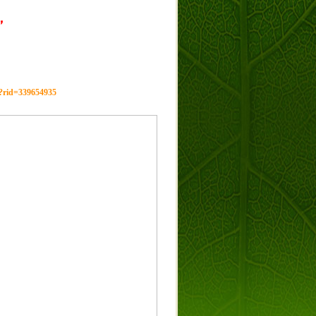
，
g?rid=339654935