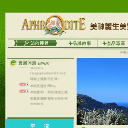
台灣澤芳面膜慕思潔顏系
列，可以郵寄至部分亞太
地區～
在外租屋者、居住處無管
理員、不方便在工作地點
取件者，歡迎多多使用
【郵局i郵箱】的服務喔～
【i郵箱】設立的地點，請
中秋優選
進入內頁連結～
成功加入
Line@aphrodite2020 24小
時線上服務不打烊！
本站支援台灣Pay
本站聲明：本站目前已無
和葛堡國際有限公司任何
合作關係
本站支援支付宝
2017年1月1日起，中国大
陆运费不限重量，调降为
NT$320(RMB￥71.00)