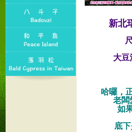
新北
尺
大豆
哈囉，
老闆
如
底下是