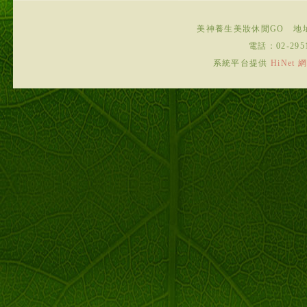
美神養生美妝休閒GO
地
電話：
02-295
系統平台提供
HiNe