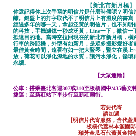
【
新北市新月橋
】
你還記得你上次手寫的明信片是什麼時候呢？明信
離。鍵盤上的打字取代不了明信片上有溫度的書寫
經過多年的哪一天，拿起泛黃的明信片，也不知明
的科技，手機濾鏡一秒成泛黃，Line一下，微信
抵達目的地。當時空拉回現在的新
北市新月橋，橫
行車的跨距橋，外型有如新月，是眾多攝影愛好者
最佳黃金時間，遠看有如一把大豎琴，豎立在溪上
放，荷花可以淨化濕地的水質，讓污水淨化，循環
永續。
【大眾運輸】
公車：搭乘臺北客運307或310至板橋國中/435藝
捷運：至新莊站下車步行至新莊廟街。
若要代寄
請加選
【明信片代寄服務，含代蓋
板橋代蓋
林本源園邸
瑞芳金瓜石代蓋黃金博