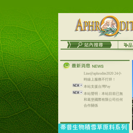
台灣澤芳面膜慕思潔顏系
列，可以郵寄至部分亞太
地區～
在外租屋者、居住處無管
理員、不方便在工作地點
取件者，歡迎多多使用
【郵局i郵箱】的服務喔～
【i郵箱】設立的地點，請
進入內頁連結～
成功加入
Line@aphrodite2020 24小
時線上服務不打烊！
本站支援台灣Pay
本站聲明：本站目前已無
和葛堡國際有限公司任何
合作關係
本站支援支付宝
2017年1月1日起，中国大
陆运费不限重量，调降为
NT$320(RMB￥71.00)