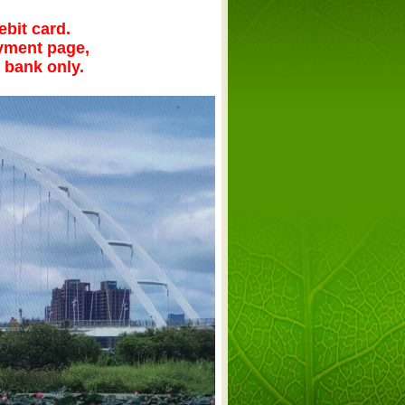
bit card.
yment page,
 bank only.