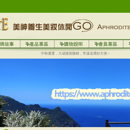
中秋優選，大成慢熬雞精，常溫送禮好方便～