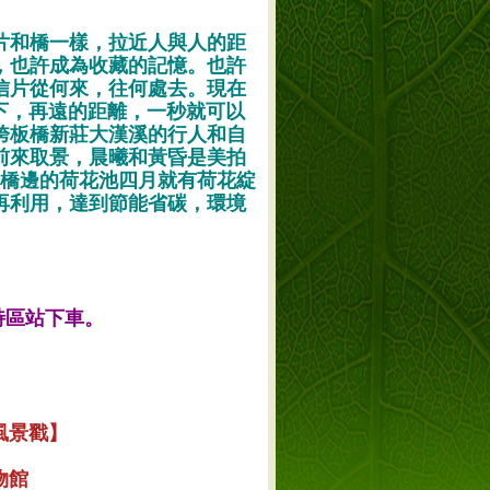
片和橋一樣，拉近人與人的距
，也許成為收藏的記憶。也許
信片從何來，往何處去。現在
一下，再遠的距離，一秒就可以
跨板橋新莊大漢溪的行人和自
前來取景，晨曦和黃昏是美拍
~橋邊的荷花池四月就有荷花綻
再利用，達到節能省碳，環境
文特區站下車。
風景戳】
物館