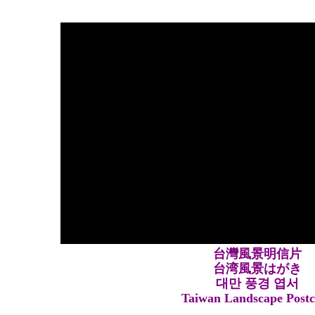
台灣風景明信片
台湾風景はがき
대만 풍경 엽서
Taiwan Landscape Post